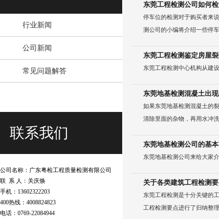
东莞工程检测公司如何检
停车位的检测对于购买者来
行业新闻
测公司的小编将介绍一些停
公司新闻
东莞工程检测鉴定房屋裂
东莞工程检测中心机构从建设
常见问题解答
东莞地基检测混凝土出现
如果东莞地基检测混凝土的裂
清除里面的杂物，再用水冲
联系我们
东莞地基检测公司的基本
东莞地基检测公司来给大家
公司名称：广东粤检工程质量检测有限公司
联 系 人：关庆焕
关于各类建筑工程检测要
手机：13602322203
东莞工程检测是十分关键的
400热线：4008824823
工程检测要点进行了归纳整
电话：0769-22084944